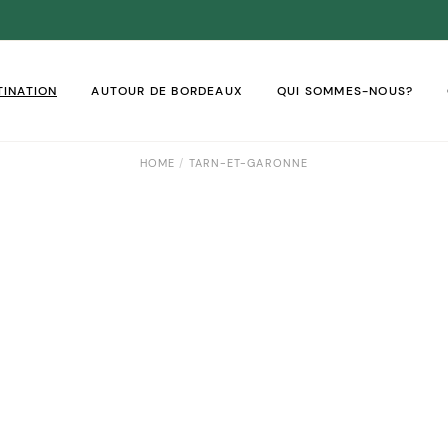
TINATION
AUTOUR DE BORDEAUX
QUI SOMMES-NOUS?
HOME
TARN-ET-GARONNE
VADOS
TAL
RENTE
ONDE
DOGNE
TE-GARONNE
NÉES-ATLANTIQUES
-ET-GARONNE
ENTE-MARITIME