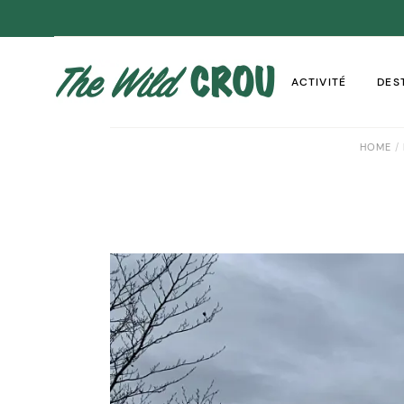
ACTIVITÉ
DES
HOME
RANDONNÉE
CAL
TRAIL
CAN
VÉLO – GRAVEL
CHA
GIR
DOR
HAU
PYRÉ
TARN
CHAR