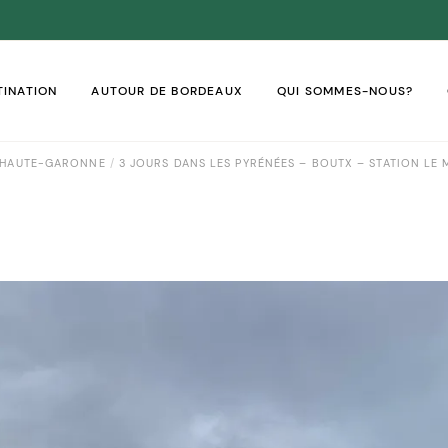
TINATION
AUTOUR DE BORDEAUX
QUI SOMMES-NOUS?
HAUTE-GARONNE
3 JOURS DANS LES PYRÉNÉES – BOUTX – STATION LE
VADOS
TAL
RENTE
ONDE
DOGNE
TE-GARONNE
NÉES-ATLANTIQUES
-ET-GARONNE
ENTE-MARITIME